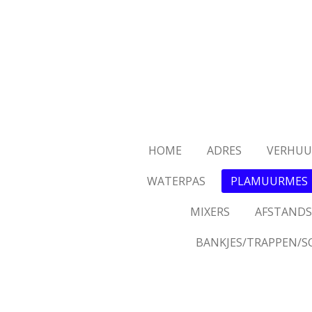
Ga
direct
naar
de
hoofdinhoud
HOME
ADRES
VERHUU
WATERPAS
PLAMUURMES
MIXERS
AFSTANDS
BANKJES/TRAPPEN/