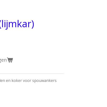
(lijmkar)
gen
elen en koker voor spouwankers