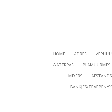
Ga
direct
naar
de
hoofdinhoud
HOME
ADRES
VERHUU
WATERPAS
PLAMUURMES
MIXERS
AFSTANDS
BANKJES/TRAPPEN/