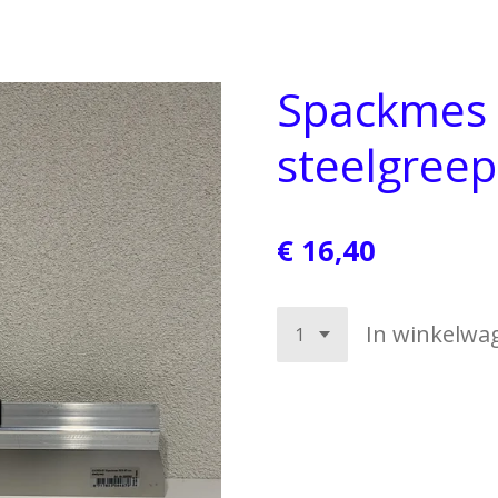
Spackmes 
steelgreep
€ 16,40
In winkelwa