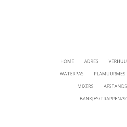
Ga
direct
naar
de
hoofdinhoud
HOME
ADRES
VERHUU
WATERPAS
PLAMUURMES
MIXERS
AFSTANDS
BANKJES/TRAPPEN/