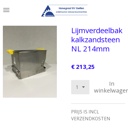
Ga
direct
naar
de
Lijmverdeelbak
hoofdinhoud
kalkzandsteen
NL 214mm
€ 213,25
In
winkelwage
PRIJS IS INCL
VERZENDKOSTEN