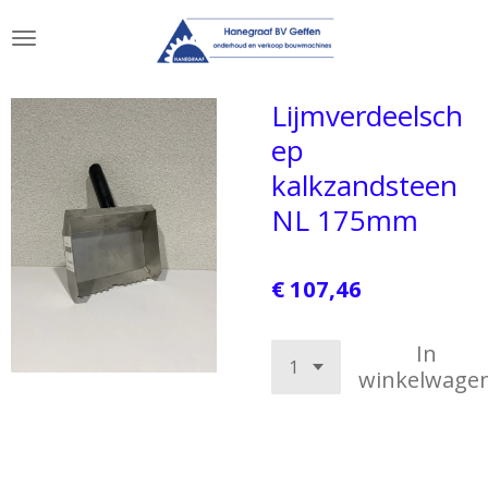
Ga
direct
naar
de
Lijmverdeelsch
hoofdinhoud
ep
kalkzandsteen
NL 175mm
€ 107,46
In
winkelwage