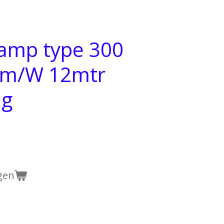
amp type 300
lm/W 12mtr
ug
gen