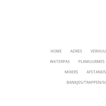
Ga
direct
naar
de
hoofdinhoud
HOME
ADRES
VERHUU
WATERPAS
PLAMUURMES
MIXERS
AFSTANDS
BANKJES/TRAPPEN/