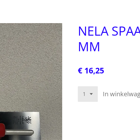
NELA SPA
MM
€ 16,25
In winkelwa