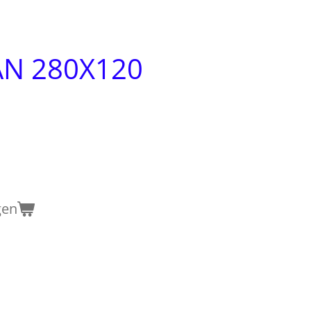
AN 280X120
gen