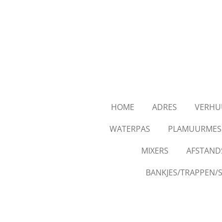
Ga
direct
naar
de
hoofdinhoud
HOME
ADRES
VERHU
WATERPAS
PLAMUURMES
MIXERS
AFSTAND
BANKJES/TRAPPEN/