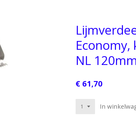
Lijmverde
Economy, 
NL 120m
€ 61,70
In winkelwa