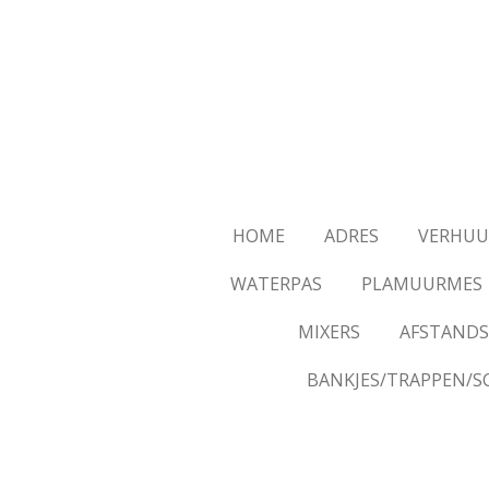
Ga
direct
naar
de
hoofdinhoud
HOME
ADRES
VERHUU
WATERPAS
PLAMUURMES
MIXERS
AFSTANDS
BANKJES/TRAPPEN/