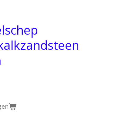
elschep
kalkzandsteen
m
gen