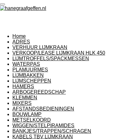
Ga
direct
naar
de
hoofdinhoud
Home
ADRES
VERHUUR LIJMKRAAN
VERKOOP/LEASE LIJMKRAAN HLK 450
LIJMTROFFELS/SPACKMESSEN
WATERPAS
PLAMUURMES
LIJMBAKKEN
LIJMSCHEPPEN
HAMERS
ARBOGEREEDSCHAP
KLEMMEN
MIXERS
AFSTANDSBEDIENINGEN
BOUWLAMP
METSELKOORD
WIGGEN/STELPIRAMIDES
BANKJES/TRAPPEN/SCHRAGEN
KABELS TBV LIJMKRAAN